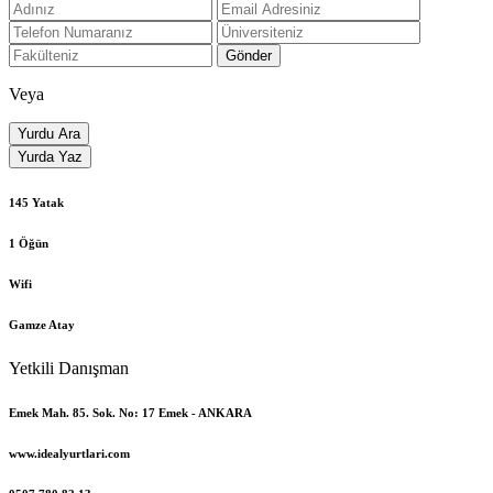
Gönder
Veya
Yurdu Ara
Yurda Yaz
145 Yatak
1 Öğün
Wifi
Gamze Atay
Yetkili Danışman
Emek Mah. 85. Sok. No: 17 Emek - ANKARA
www.idealyurtlari.com