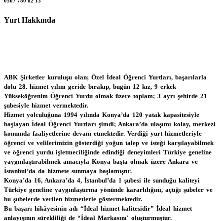
0507 780 82 13
Yurt Hakkında
ABK Şirketler kuruluşu olan; Özel İdeal Öğrenci Yurtları, başarılarla 
dolu 28. hizmet yılını geride bırakıp, bugün 12 kız, 9 erkek 
Yükseköğrenim Öğrenci Yurdu olmak üzere toplam; 3 ayrı şehirde 21 
şubesiyle hizmet vermektedir.

Hizmet yolculuğuna 1994 yılında Konya’da 120 yatak kapasitesiyle 
başlayan İdeal Öğrenci Yurtları şimdi; Ankara’da ulaşımı kolay, merkezi 
konumda faaliyetlerine devam etmektedir. Verdiği yurt hizmetleriyle 
öğrenci ve velilerimizin gösterdiği yoğun talep ve isteği karşılayabilmek 
ve öğrenci yurdu işletmeciliğinde edindiği deneyimleri Türkiye geneline 
yaygınlaştırabilmek amacıyla Konya başta olmak üzere Ankara ve 
İstanbul’da da hizmete sunmaya başlamıştır.

Konya’da 16, Ankara’da 4, İstanbul’da 1 şubesi ile sunduğu kaliteyi 
Türkiye geneline yaygınlaştırma yönünde kararlılığını, açtığı şubeler ve 
bu şubelerde verilen hizmetlerle göstermektedir.

Bu başarı hikâyesinin adı “İdeal hizmet kalitesidir” İdeal hizmet 
anlayışının sürekliliği de “İdeal Markasını' oluşturmuştur.
